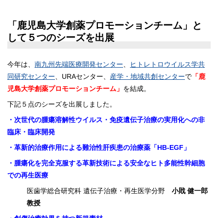
「鹿児島大学創薬プロモーションチーム」と
して５つのシーズを出展
今年は、
南九州先端医療開発センター
、
ヒトレトロウイルス学共
同研究センター
、URAセンター、
産学・地域共創センター
で
「鹿
児島大学創薬プロモーションチーム」
を結成。
下記５点のシーズを出展しました。
・次世代の腫瘍溶解性ウイルス・免疫遺伝子治療の実用化への非
臨床・臨床開発
・革新的治療作用による難治性肝疾患の治療薬「HB-EGF」
・腫瘍化を完全克服する革新技術による安全なヒト多能性幹細胞
での再生医療
医歯学総合研究科 遺伝子治療・再生医学分野
小戝 健一郎
教授