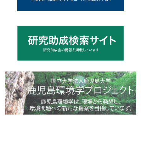
4toppage_photo@2x