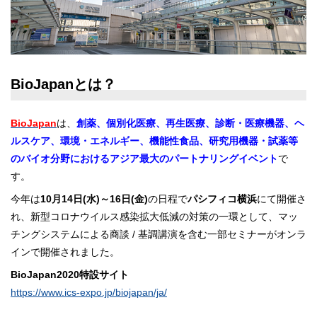
BioJapanとは？
BioJapan
は、
創薬、個別化医療、再生医療、診断・医療機器、ヘ
ルスケア、環境・エネルギー、機能性食品、研究用機器・試薬等
のバイオ分野におけるアジア最大のパートナリングイベント
で
す。
今年は
10月14日(水)～16日(金)
の日程で
パシフィコ横浜
にて開催さ
れ、新型コロナウイルス感染拡大低減の対策の一環として、マッ
チングシステムによる商談 / 基調講演を含む一部セミナーがオンラ
インで開催されました。
BioJapan2020特設サイト
https://www.ics-expo.jp/biojapan/ja/