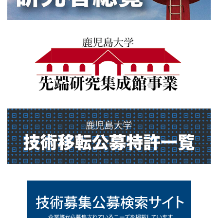
sentankenkyusyuseikan
gikt