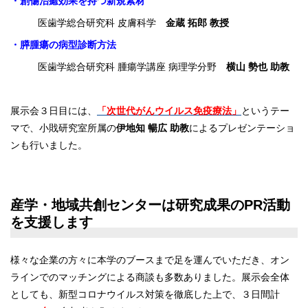
・創傷治癒効果を持つ新規素材
医歯学総合研究科 皮膚科学
金蔵 拓郎 教授
・膵腫瘍の病型診断方法
医歯学総合研究科 腫瘍学講座 病理学分野
横山 勢也 助教
展示会３日目には、
「次世代がんウイルス免疫療法」
というテー
マで、小戝研究室所属の
伊地知 暢広 助教
によるプレゼンテーショ
ンも行いました。
産学・地域共創センターは研究成果のPR活動
を支援します
様々な企業の方々に本学のブースまで足を運んでいただき、オン
ラインでのマッチングによる商談も多数ありました。展示会全体
としても、新型コロナウイルス対策を徹底した上で、３日間計