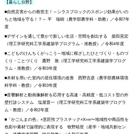
【暮らし分野】
■自然災害からの救世主！～シラスブロックのスポンジ効果がいの
ちと地域を守る！？～ 平 瑞樹（農学部農学科・助教）／令和7年
度
■デザインを通して豊かで新しい生活・空間を創出する 柴田晃宏
（理工学研究科工学系建築学プログラム・准教授）／令和4年度
■こどものけんちくがっこう～地域に根ざしたひとづくり・ものづ
くり・ことづくり 鷹野 敦（理工学研究科工学系建築学プログ
ラム・准教授）／令和3年度
■木材を用いた室内の居住環境の改善 西野吉彦（農学部農林環境
科学科・教授）／令和3年度
■音響解析と動画像解析を応用する高速・高精度・低コスト型の外
壁打診システム 塩屋晋一（理工学研究科工学系建築学プログラ
ム・教授）／令和2年度
■「かごんまの色」×意匠性プラスチック×X=∞〜地域性や商品性を
色彩や素材で論理的に表現する 牧野暁世（産学・地域共創セン