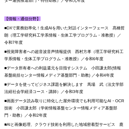
ター連携推進部門・特任助教）／令和元年度
【情報・通信分野】
■DXで業務効率化！生成AIを用いた対話インターフェース 髙橋哲
朗（理工学研究科工学系情報・生体工学プログラム・准教授）／
令和7年度
■視覚障害者への超音波音声情報提供 西村方孝（理工学研究科工
学系情報・生体工学プログラム・准教授）／令和6年度
■データ所有者への利益還元を目指すシステム 小田謙太郎(情報
基盤統括センター情報メディア基盤部門・助教) ／令和4年度
■データを使ってビジネス課題を解決します 馬場 武（法文学部
法経社会学経済コース・講師）／令和3年度
■画面データ読み取りに特化した屋外環境でも利用可能なAI・OCR
技術 小田謙太郎（学術情報基盤センター情報メディア基盤部
門・助教）／令和2年度
■AIと画像処理、クラウド技術を利用した地域密着型サービス 鹿