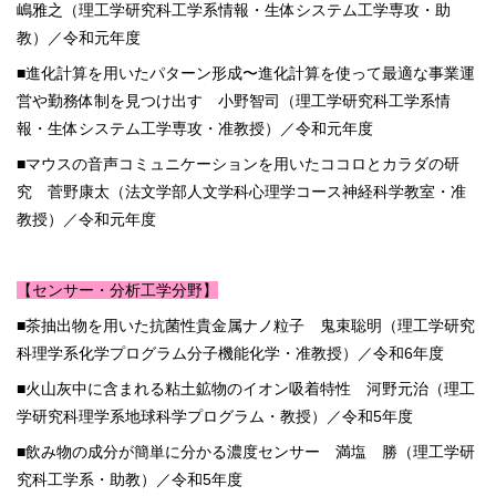
嶋雅之（理工学研究科工学系情報・生体システム工学専攻・助
教）／令和元年度
■進化計算を用いたパターン形成〜進化計算を使って最適な事業運
営や勤務体制を見つけ出す 小野智司（理工学研究科工学系情
報・生体システム工学専攻・准教授）／令和元年度
■マウスの音声コミュニケーションを用いたココロとカラダの研
究 菅野康太（法文学部人文学科心理学コース神経科学教室・准
教授）／令和元年度
【センサー・分析工学分野】
■茶抽出物を用いた抗菌性貴金属ナノ粒子 鬼束聡明（理工学研究
科理学系化学プログラム分子機能化学・准教授）／令和6年度
■火山灰中に含まれる粘土鉱物のイオン吸着特性 河野元治（理工
学研究科理学系地球科学プログラム・教授）／令和5年度
■飲み物の成分が簡単に分かる濃度センサー 満塩 勝（理工学研
究科工学系・助教）／令和5年度