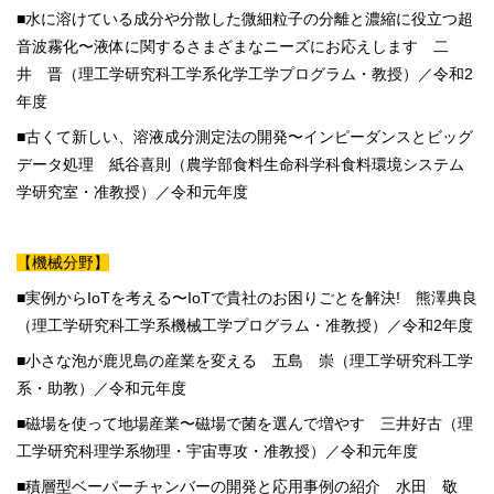
■水に溶けている成分や分散した微細粒子の分離と濃縮に役立つ超
音波霧化〜液体に関するさまざまなニーズにお応えします 二
井 晋（理工学研究科工学系化学工学プログラム・教授）／令和2
年度
■古くて新しい、溶液成分測定法の開発〜インピーダンスとビッグ
データ処理 紙谷喜則（農学部食料生命科学科食料環境システム
学研究室・准教授）／令和元年度
【機械分野】
■実例からIoTを考える〜IoTで貴社のお困りごとを解決! 熊澤典良
（理工学研究科工学系機械工学プログラム・准教授）／令和2年度
■小さな泡が鹿児島の産業を変える 五島 崇（理工学研究科工学
系・助教）／令和元年度
■磁場を使って地場産業〜磁場で菌を選んで増やす 三井好古（理
工学研究科理学系物理・宇宙専攻・准教授）／令和元年度
■積層型ベーパーチャンバーの開発と応用事例の紹介 水田 敬