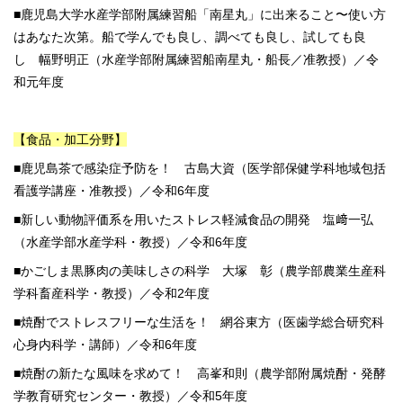
■鹿児島大学水産学部附属練習船「南星丸」に出来ること〜使い方
はあなた次第。船で学んでも良し、調べても良し、試しても良
し 幅野明正（水産学部附属練習船南星丸・船長／准教授）／令
和元年度
【食品・加工分野】
■鹿児島茶で感染症予防を！ 古島大資（医学部保健学科地域包括
看護学講座・准教授）／令和6年度
■新しい動物評価系を用いたストレス軽減食品の開発 塩﨑一弘
（水産学部水産学科・教授）／令和6年度
■かごしま黒豚肉の美味しさの科学 大塚 彰（農学部農業生産科
学科畜産科学・教授）／令和2年度
■焼酎でストレスフリーな生活を！ 網谷東方（医歯学総合研究科
心身内科学・講師）／令和6年度
■焼酎の新たな風味を求めて！ 高峯和則（農学部附属焼酎・発酵
学教育研究センター・教授）／令和5年度