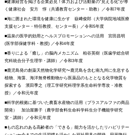
■健康経営を掲げる企業必見！体力および活動量の“見える化”が導
く健康社会 安方 惇（共通教育センター・助教）／令和7年度
■海に囲まれた環境を健康に生かす 嶽﨑俊郎（大学病院地域医療
支援センター・特任教授、センター長）／令和5年度
■温泉の医学的効用とヘルスプロモーションへの活用 宮田昌明
(医学部保健学科・教授) ／令和4年度
■香りによる「癒し」の脳内メカニズム 柏谷英樹（医歯学総合研
究科統合分子生理学・講師）／令和3年度
■鹿児島発の創薬天然物化学研究〜鹿児島を含む南九州に生息する
植物、海藻、海洋無脊椎動物から医薬品のもととなる化学物質を
探索する 濱田季之（理工学研究科理学系生命科学専攻・准教
授）／令和元年度
■科学的根拠に基づいた農畜水産物の活用（プラスアルファの商品
開発） 加治屋勝子（農学部食料生命科学科生分子機能学研究
室・講師）／令和元年度
■もの忘れのある高齢者の「できる」能力を活かしたリハビリテー
ション〜今までの生活習慣を活かした福祉用具の開発 田平隆行