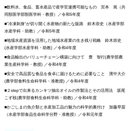
■飲料水、食品、畜水産品で産学官連携可能なもの 宮本 篤（共
同獣医学部獣医学科・教授）／令和5年度
■”冷凍刺身”が切り開く水産物の新たな販路 鈴木崇史（水産学部
水産学科・助教）／令和5年度
■地場水産資源を活用した地域水産業の生き残り戦略 鈴木崇史
(水産学部水産学科・助教) ／令和4年度
■食品輸出のバリューチェーン構築に向けて 豊 智行(農学部農
業生産科学科・教授) ／令和4年度
■安全で高品質な食品を食卓に届けるために必要なこと 濱中大介
(農学部食料生命科学科・准教授) ／令和4年度
■２stepで出来るカンキツ抽出オイルの作製法とその活用法 坂尾
こず枝(農学部食料生命科学科・助教) ／令和4年度
■かごしまの魚介類と水産加工品の魅力の科学的裏付け 加藤早苗
（水産学部食品生命科学分野・准教授）／令和元年度