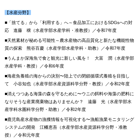
【水産分野】
■「捨てる」から「利用する」へ～食品加工におけるSDGsへの対
応 進藤 穣（水産学部水産学科・准教授）／令和7年度
■天然素材が秘める可能性～農水産物の高品質化と新たな機能性物
質の探索 熊谷百慶（水産学部水産学科・助教）／令和7年度
■うんまか深海魚で食と観光に新しい風を！ 大富 潤（水産学部
水産学科・教授）／令和6年度
■海産魚養殖の海からの決別〜陸上での閉鎖循環式養殖を目指し
て 小谷知也（水産学部水産資源科学分野・教授）／令和2年度
■消えつつある海藻の森を守るために〜ウニの餌料や海藻の肥料に
なりそうな産業廃棄物はありませんか？ 遠藤 光（水産学部水
産学科水圏科学分野・助教）／令和2年度
■鹿児島産水産物の漁獲情報を可視化する〜漁船漁業モニタリング
システムの開発 江幡恵吾（水産学部水産資源科学分野・准教
授）／令和元年度