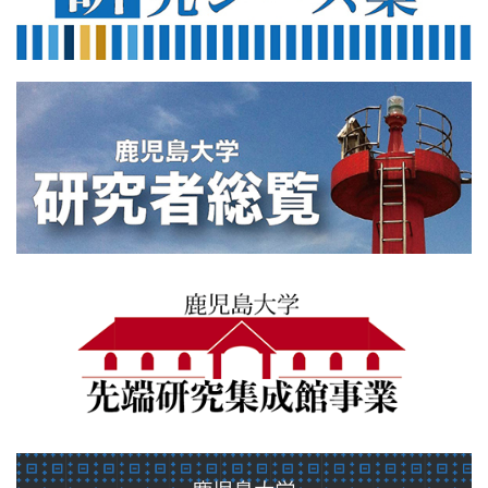
560×200
sentankenkyusyuseikan
gikt