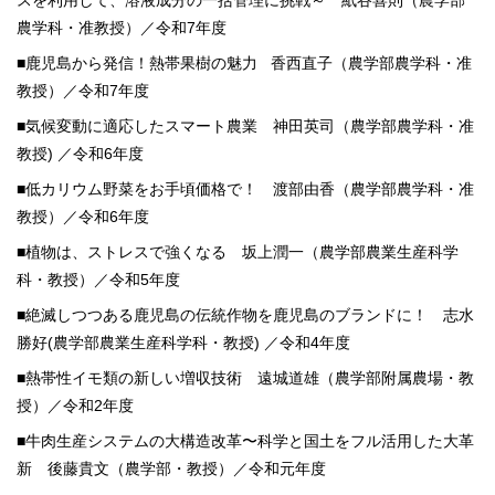
農学科・准教授）／令和7年度
■鹿児島から発信！熱帯果樹の魅力 香西直子（農学部農学科・准
教授）／令和7年度
■気候変動に適応したスマート農業 神田英司（農学部農学科・准
教授) ／令和6年度
■低カリウム野菜をお手頃価格で！ 渡部由香（農学部農学科・准
教授）／令和6年度
■植物は、ストレスで強くなる 坂上潤一（農学部農業生産科学
科・教授）／令和5年度
■絶滅しつつある鹿児島の伝統作物を鹿児島のブランドに！ 志水
勝好(農学部農業生産科学科・教授) ／令和4年度
■熱帯性イモ類の新しい増収技術 遠城道雄（農学部附属農場・教
授）／令和2年度
■牛肉生産システムの大構造改革〜科学と国土をフル活用した大革
新 後藤貴文（農学部・教授）／令和元年度