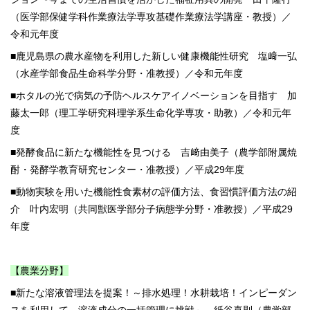
（医学部保健学科作業療法学専攻基礎作業療法学講座・教授）／
令和元年度
■鹿児島県の農水産物を利用した新しい健康機能性研究 塩﨑一弘
（水産学部食品生命科学分野・准教授）／令和元年度
■ホタルの光で病気の予防ヘルスケアイノベーションを目指す 加
藤太一郎（理工学研究科理学系生命化学専攻・助教）／令和元年
度
■発酵食品に新たな機能性を見つける 吉﨑由美子（農学部附属焼
酎・発酵学教育研究センター・准教授）／平成29年度
■動物実験を用いた機能性食素材の評価方法、食習慣評価方法の紹
介 叶内宏明（共同獣医学部分子病態学分野・准教授）／平成29
年度
【農業分野】
■新たな溶液管理法を提案！～排水処理！水耕栽培！インピーダン
スを利用して、溶液成分の一括管理に挑戦～ 紙谷喜則（農学部