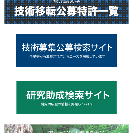
4toppage_photo@2x