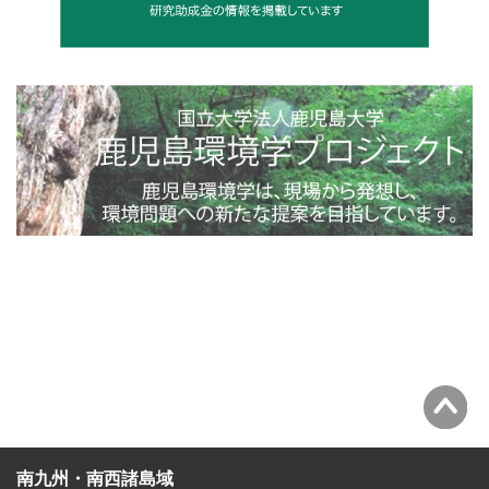
4toppage_photo@2x
南九州・南西諸島域