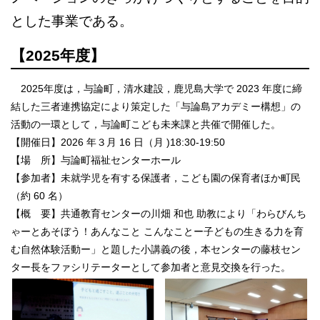
とした事業である。
【2025年度】
2025年度は，与論町，清水建設，鹿児島大学で 2023 年度に締
結した三者連携協定により策定した「与論島アカデミー構想」の
活動の一環として，与論町こども未来課と共催で開催した。
【開催日】2026 年３月 16 日（月 )18:30-19:50
【場 所】与論町福祉センターホール
【参加者】未就学児を有する保護者，こども園の保育者ほか町民
（約 60 名）
【概 要】共通教育センターの川畑 和也 助教により「わらびんち
ゃーとあそぼう！あんなこと こんなことー子どもの生きる力を育
む自然体験活動ー」と題した小講義の後，本センターの藤枝セン
ター長をファシリテーターとして参加者と意見交換を行った。