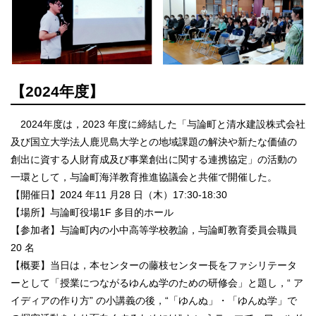
【2024年度】
2024年度は，2023 年度に締結した「与論町と清水建設株式会社
及び国立大学法人鹿児島大学との地域課題の解決や新たな価値の
創出に資する人財育成及び事業創出に関する連携協定」の活動の
一環として，与論町海洋教育推進協議会と共催で開催した。
【開催日】2024 年11 月28 日（木）17:30-18:30
【場所】与論町役場1F 多目的ホール
【参加者】与論町内の小中高等学校教諭，与論町教育委員会職員
20 名
【概要】当日は，本センターの藤枝センター長をファシリテータ
ーとして「授業につながるゆんぬ学のための研修会」と題し，“ ア
イディアの作り方” の小講義の後，“「ゆんぬ」・「ゆんぬ学」で