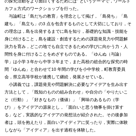
の探究活動をより面白くするためには” というテーマで，ワールド
カフェ方式のワークショップを行った。
与論町は「島だちの教育」を理念として掲げ，「島発ち」「島
建ち」「島立ち」の3 点を包含するものとして大切にしており，そ
の理念は，島を出発するまでに島を知り，基礎的な知識・技能を
身に付けること，島を建設・創造するための課題発見力や問題解
決力を育み，どこの地でも自立できるための学びに向かう力・人
間性を身に付けることをめざすものである。「ゆんぬ（与論）
学」は小学３年から中学３年まで，また高校の総合的な探究の時
間「ゆんぬ」と合わせて10 年間の学びを小中学校，町教育委員
会，県立高等学校が連携して継続，発展させている。
小講義では，課題発見や問題解決に必要なアイデアを生み出す
方法として，「既知のものの組み合わせ」や自分の「やりたいこ
と（行動）」「好きなもの（価値）」「興味のあるもの（学
び）」をアイデアの源泉とし，「面白いと思う物事を掛け算す
る」など，実践的なアイデアの発想法が紹介された。その後参加
者は，頭を抱えたり，面白いアイディアに笑ったり，実際に体験
しながら「アイディア」を出す過程を体験した。