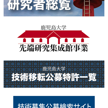
sentankenkyusyuseikan
gikt