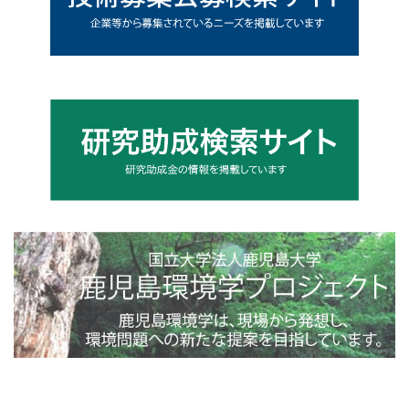
4toppage_photo@2x