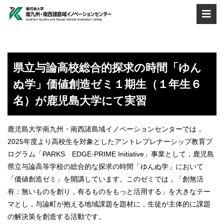
県立与論高校総合的探求の時間「ゆん
ぬ学」価値創造ゼミ１期生（１年生６
名）が鹿児島大学にて実習
鹿児島大学南九州・南西諸島域イノベーションセンターでは，
2025年度より高校生を対象としたアントレプレナーシップ教育プ
ログラム「PARKS EDGE-PRIME Initiative」事業として，鹿児島
県立与論高等学校の総合的な探求の時間「ゆんぬ学」において
「価値創造ゼミ」を開講しています。このゼミでは，「創無活
有：無いものを創り，有るものをもっと活用する」を大きなテー
マとし，与論町が抱える地域課題を題材に，生徒が主体的に課題
の解決策を創造する活動です。