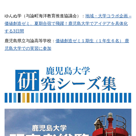
ゆんぬ学（与論町海洋教育推進協議会）：
地域・大学コラボ企画 –
価値創造ゼミ、夏期合宿で飛躍！鹿児島大学でアイデアを具体化
する3日間
鹿児島県立与論高等学校：
価値創造ゼミ１期生（１年生６名） 鹿
児島大学での実習に参加
560×200
560×200